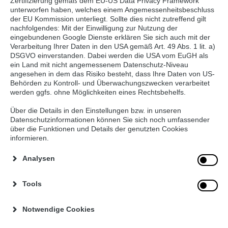
Zertifizierung gemäß dem EU-US Data Privacy Framework
Unternehmen, unsere Leistung und unser Sortiment
unterworfen haben, welches einem Angemessenheitsbeschluss
der EU Kommission unterliegt. Sollte dies nicht zutreffend gilt
gewähren. Es zählen nicht nur Kunden aus der
nachfolgendes: Mit der Einwilligung zur Nutzung der
Gastronomie und der Wirtschaft zu unseren
eingebundenen Google Dienste erklären Sie sich auch mit der
Abnehmern.Wir beliefern Produzenten, Werkskantinen,
Verarbeitung Ihrer Daten in den USA gemäß Art. 49 Abs. 1 lit. a)
DSGVO einverstanden. Dabei werden die USA vom EuGH als
Alten- und Wohnheime, den Lebensmitteleinzelhandel,
ein Land mit nicht angemessenem Datenschutz-Niveau
Bäckereien und Fleischer, u. v. m.
angesehen in dem das Risiko besteht, dass Ihre Daten von US-
Behörden zu Kontroll- und Überwachungszwecken verarbeitet
werden ggfs. ohne Möglichkeiten eines Rechtsbehelfs.
Über die Details in den Einstellungen bzw. in unseren
Insgesamt warten auf Sie über 7.500 Produkte direkt ab
Datenschutzinformationen können Sie sich noch umfassender
Lager Hannover und weitere 6.500 gelistete Produkte
über die Funktionen und Details der genutzten Cookies
informieren.
aus allen Sortimentsbereichen, die Sie über uns direkt
beziehen können.
Analysen
Tools
Wenn Sie Fragen zu unseren Angeboten oder sonstige
Wünsche haben, können Sie gerne
Notwendige Cookies
unser Kontaktformular nutzen. Wir werden uns