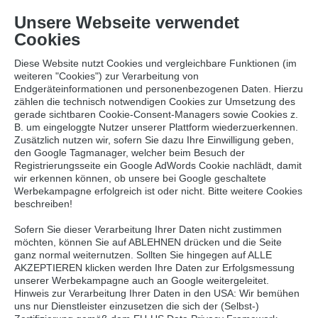
Unsere Webseite verwendet
Cookies
Diese Website nutzt Cookies und vergleichbare Funktionen (im
weiteren "Cookies") zur Verarbeitung von
Endgeräteinformationen und personenbezogenen Daten. Hierzu
zählen die technisch notwendigen Cookies zur Umsetzung des
gerade sichtbaren Cookie-Consent-Managers sowie Cookies z.
B. um eingeloggte Nutzer unserer Plattform wiederzuerkennen.
Zusätzlich nutzen wir, sofern Sie dazu Ihre Einwilligung geben,
IHR LEBENSMITTEL
den Google Tagmanager, welcher beim Besuch der
Registrierungsseite ein Google AdWords Cookie nachlädt, damit
GROSSHÄNDLER
wir erkennen können, ob unsere bei Google geschaltete
Werbekampagne erfolgreich ist oder nicht. Bitte weitere Cookies
beschreiben!
Sofern Sie dieser Verarbeitung Ihrer Daten nicht zustimmen
möchten, können Sie auf ABLEHNEN drücken und die Seite
Willkommen bei Weber Frischdienst. Ihr
ganz normal weiternutzen. Sollten Sie hingegen auf ALLE
Frischepartner aus Hannover.
AKZEPTIEREN klicken werden Ihre Daten zur Erfolgsmessung
unserer Werbekampagne auch an Google weitergeleitet.
Hinweis zur Verarbeitung Ihrer Daten in den USA: Wir bemühen
Wir begrüßen Sie recht herzlich auf unserer
uns nur Dienstleister einzusetzen die sich der (Selbst-)
Internetseite und möchten Ihnen einen Einblick in unser